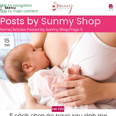
Skip to navigation
0
Menu
Skip to main content
Posts by
Sunmy Shop
Home
Articles Posted by Sunmy Shop
Page 5
15
TH1
TIN TỨC
5 cách chọn áo ngực sau sinh mẹ