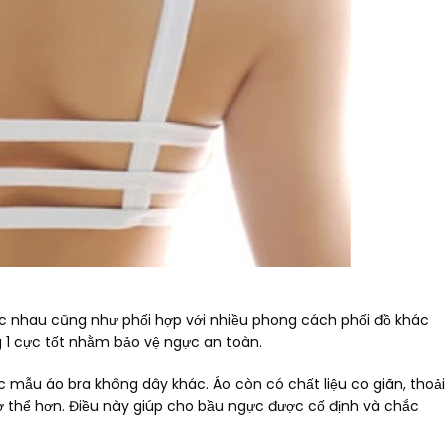
c nhau cũng như phối hợp với nhiều phong cách phối đồ khác
 1 cực tốt nhằm bảo vệ ngực an toàn.
 mẫu áo bra không dây khác. Áo còn có chất liệu co giãn, thoải
ơ thể hơn. Điều này giúp cho bầu ngực được cố định và chắc