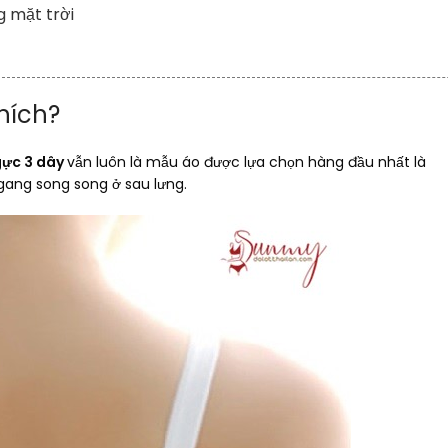
g mặt trời
hích?
gực 3 dây
vẫn luôn là mẫu áo được lựa chọn hàng đầu nhất là
ngang song song ở sau lưng.