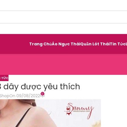
Trang Chủ
Áo Ngực Thái
Quần Lót Thái
Tin Tức
N TỨC
 dây được yêu thích
0
Shop
On 09/08/2022