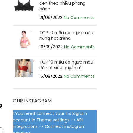
đen theo nhiều phong
cách
21/09/2022
No Comments
TOP 10 mẫu áo ngực màu
hồng hot trend
16/09/2022
No Comments
TOP 10 mẫu áo ngực màu
đỏ hot siêu quyến rũ
15/09/2022
No Comments
OUR INSTAGRAM
g
You need connect your Instagram
account in Theme settings -> API
integrations -> Connect instagram