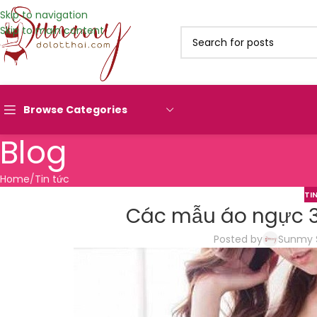
Skip to navigation
Skip to main content
Browse Categories
Blog
Home
Tin tức
TI
Các mẫu áo ngực 3
Posted by
Sunmy 