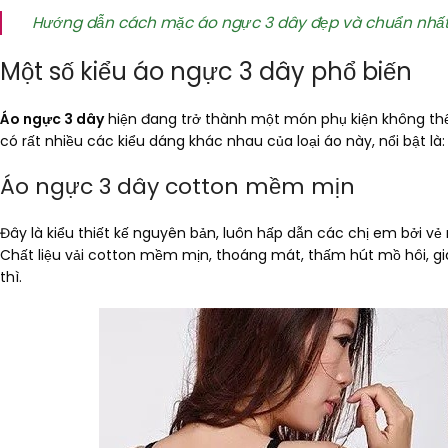
Hướng dẫn cách mặc áo ngực 3 dây đẹp và chuẩn nhấ
Một số kiểu áo ngực 3 dây phổ biến
Áo ngực 3 dây
hiện đang trở thành một món phụ kiện không thể t
có rất nhiều các kiểu dáng khác nhau của loại áo này, nổi bật là:
Áo ngực 3 dây cotton mềm mịn
Đây là kiểu thiết kế nguyên bản, luôn hấp dẫn các chị em bởi v
Chất liệu vải cotton mềm mịn, thoáng mát, thấm hút mồ hôi, giá
thì.