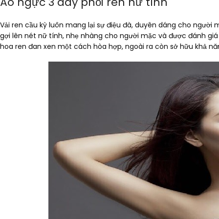
Áo ngực 3 dây phối ren nữ tính
Vải ren cầu kỳ luôn mang lại sự điệu đà, duyên dáng cho người 
gợi lên nét nữ tính, nhẹ nhàng cho người mặc và được đánh giá 
hoa ren đan xen một cách hòa hợp, ngoài ra còn sở hữu khả nă