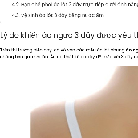
4.2. Hạn chế phơi áo lót 3 dây trực tiếp dưới ánh nắn
4.3. Vệ sinh áo lót 3 dây bằng nước ấm
Lý do khiến áo ngực 3 dây được yêu t
Trên thị trường hiện nay, có vô vàn các mẫu áo lót nhưng
áo n
những bạn gái mới lớn. Áo có thiết kế cực kỳ dễ mặc với 3 dây 